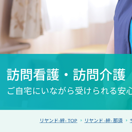
訪問看護・訪問介護
ご自宅にいながら受けられる安
リヤンド-絆- TOP
リヤンド -絆- 那須