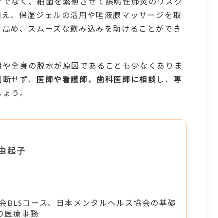
けでなく、細菌を繁殖させて誤嚥性肺炎のリスク
加え、保湿ジェルの活用や唾液腺マッサージを取
を高め、スムーズな飲み込みを助けることができ
用や全身の脱水が原因であることも少なくありま
判断せず、
医師や看護師、歯科医師に相談
し、専
しょう。
 由起子
会BLSコース、日本メンタルヘルス協会の基礎
の医療事務