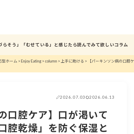
づらそう」「むせている」と
感じたら読んでみて欲しいコラム
応型ホーム
>
Enjoy Eating
>
column
>
上手に助ける
>
【パーキンソン病の口腔
2026.07.03
2026.06.13
の口腔ケア】口が渇いて
口腔乾燥」を防ぐ保湿と