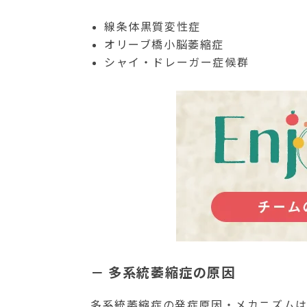
線条体黒質変性症
オリーブ橋小脳萎縮症
シャイ・ドレーガー症候群
－ 多系統萎縮症の原因
多系統萎縮症の発症原因・メカニズム