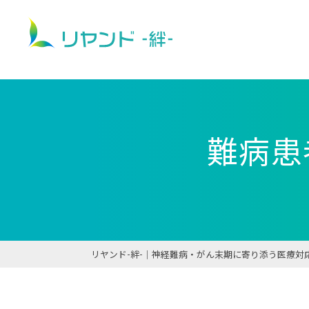
難病患
リヤンド-絆-｜神経難病・がん末期に寄り添う医療対