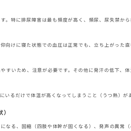
ます。
特に排尿障害は最も頻度が高く、頻尿、尿失禁から
。
仰向けに寝た状態での血圧は正常でも、立ち上がった直
出やすいため、注意が必要です。
その他に発汗の低下、体
屋にいるだけで体温が高くなってしまうこと（うつ熱）が
状）
りになる、固縮（四肢や体幹が固くなる）、発声の異常（